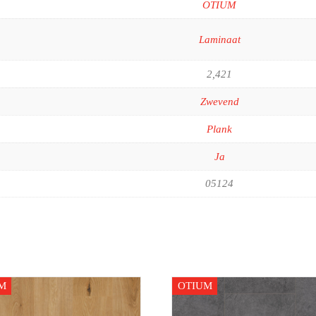
OTIUM
Laminaat
2,421
Zwevend
Plank
Ja
05124
M
OTIUM