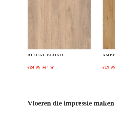
RITUAL BLOND
AMBE
€
24,95
per m²
€
19,9
Vloeren die impressie maken