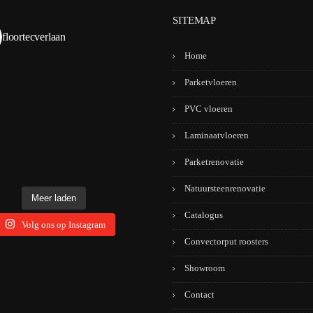
SITEMAP
floortecverlaan
Home
Parketvloeren
PVC vloeren
Laminaatvloeren
Parketrenovatie
Natuursteenrenovatie
Meer laden
Catalogus
Volg ons op Instagram
Convectorput roosters
Showroom
Contact