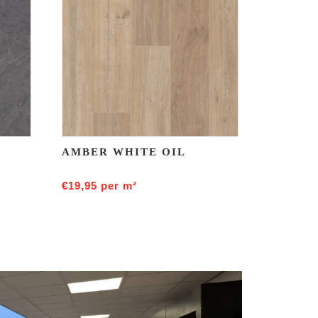
AMBER WHITE OIL
€
19,95
per m²