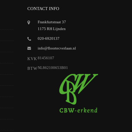
CONTACT INFO
Frankfurtstraat 37
1175 RH Lijnden
020-6920137
info@floortecverlaan.nl
81456107
KVK
NL862100653B01
BTW