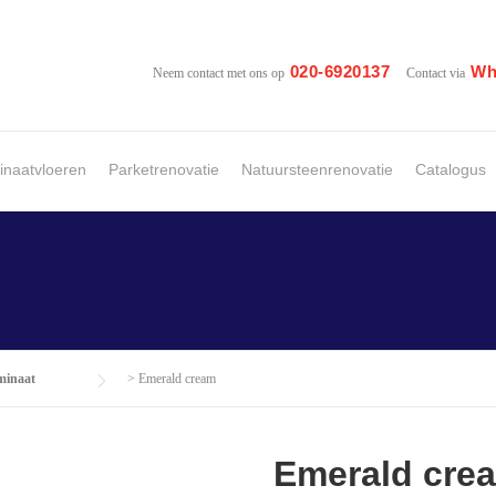
020-6920137
Wh
Neem contact met ons op
Contact via
naatvloeren
Parketrenovatie
Natuursteenrenovatie
Catalogus
minaat
>
Emerald cream
Emerald cre