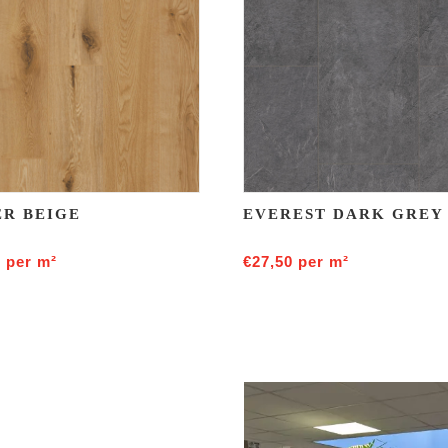
R BEIGE
EVEREST DARK GREY
5
per m²
€
27,50
per m²