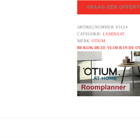
Emerald
VRAAG EEN OFFERT
cream
aantal
ARTIKELNUMMER:
05124
CATEGORIE:
LAMINAAT
MERK:
OTIUM
BEKIJK DEZE VLOER IN DE 