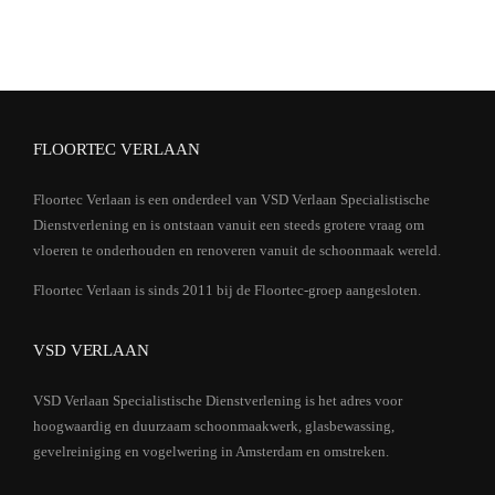
FLOORTEC VERLAAN
Floortec Verlaan is een onderdeel van VSD Verlaan Specialistische
Dienstverlening en is ontstaan vanuit een steeds grotere vraag om
vloeren te onderhouden en renoveren vanuit de schoonmaak wereld.
Floortec Verlaan is sinds 2011 bij de Floortec-groep aangesloten.
VSD VERLAAN
VSD Verlaan Specialistische Dienstverlening is het adres voor
hoogwaardig en duurzaam schoonmaakwerk, glasbewassing,
gevelreiniging en vogelwering in Amsterdam en omstreken.