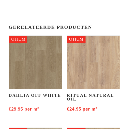
GERELATEERDE PRODUCTEN
OTIUM
OTIUM
DAHLIA OFF WHITE
RITUAL NATURAL
OIL
€
29,95
per m²
€
24,95
per m²