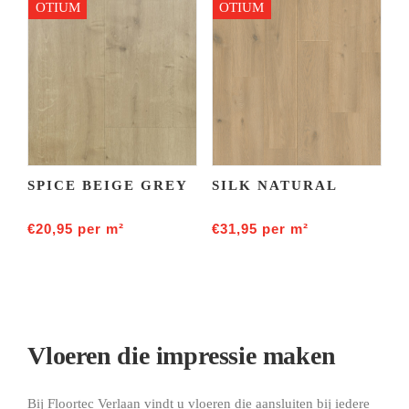
OTIUM
OTIUM
SPICE BEIGE GREY
SILK NATURAL
€
20,95
per m²
€
31,95
per m²
Vloeren die impressie maken
Bij Floortec Verlaan vindt u vloeren die aansluiten bij iedere