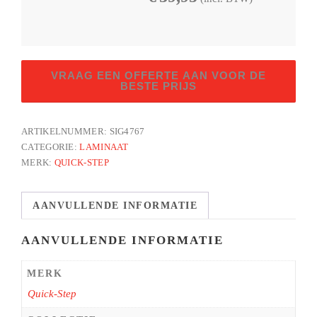
Gebarsten
VRAAG EEN OFFERTE AAN VOOR DE
naturelle
BESTE PRIJS
eik
aantal
ARTIKELNUMMER:
SIG4767
CATEGORIE:
LAMINAAT
MERK:
QUICK-STEP
AANVULLENDE INFORMATIE
AANVULLENDE INFORMATIE
MERK
Quick-Step