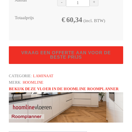
Aantal
-
+
Totaalprijs
€
60,34
(incl. BTW)
Herringbone
VRAAG EEN OFFERTE AAN VOOR DE
V4
BESTE PRIJS
Schol
2315
CATEGORIE:
LAMINAAT
–
MERK:
HOOMLINE
Aquaprotect
BEKIJK DEZE VLOER IN DE HOOMLINE ROOMPLANNER
aantal