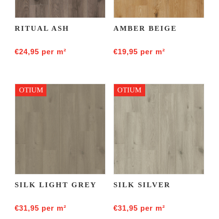
RITUAL ASH
AMBER BEIGE
€
24,95
per m²
€
19,95
per m²
OTIUM
OTIUM
SILK LIGHT GREY
SILK SILVER
€
31,95
per m²
€
31,95
per m²