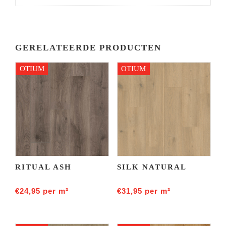
GERELATEERDE PRODUCTEN
OTIUM
OTIUM
RITUAL ASH
SILK NATURAL
€
24,95
per m²
€
31,95
per m²