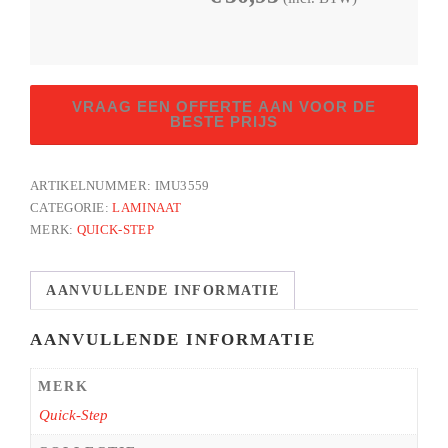
Klassiek
VRAAG EEN OFFERTE AAN VOOR DE
patina
BESTE PRIJS
lichte
eik
ARTIKELNUMMER:
IMU3559
aantal
CATEGORIE:
LAMINAAT
MERK:
QUICK-STEP
AANVULLENDE INFORMATIE
AANVULLENDE INFORMATIE
MERK
Quick-Step