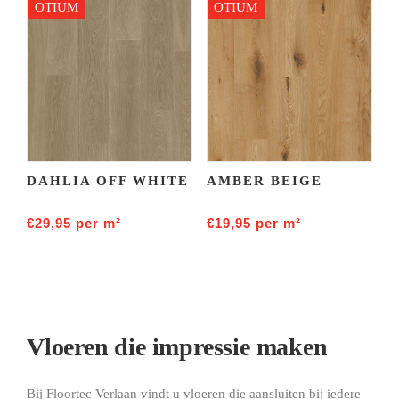
OTIUM
OTIUM
DAHLIA OFF WHITE
AMBER BEIGE
€
29,95
per m²
€
19,95
per m²
Vloeren die impressie maken
Bij Floortec Verlaan vindt u vloeren die aansluiten bij iedere