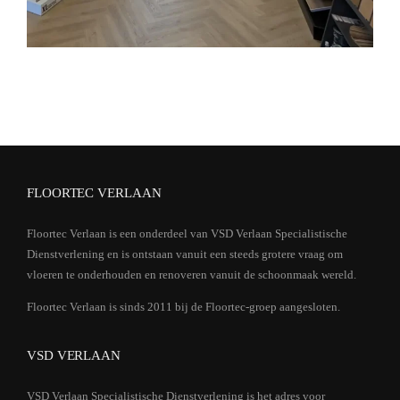
FLOORTEC VERLAAN
Floortec Verlaan is een onderdeel van VSD Verlaan Specialistische
Dienstverlening en is ontstaan vanuit een steeds grotere vraag om
vloeren te onderhouden en renoveren vanuit de schoonmaak wereld.
Floortec Verlaan is sinds 2011 bij de Floortec-groep aangesloten.
VSD VERLAAN
VSD Verlaan Specialistische Dienstverlening is het adres voor