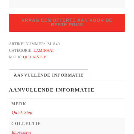
Klassieke
VRAAG EEN OFFERTE AAN VOOR DE
bruine
BESTE PRIJS
eik
aantal
ARTIKELNUMMER:
IM1849
CATEGORIE:
LAMINAAT
MERK:
QUICK-STEP
AANVULLENDE INFORMATIE
AANVULLENDE INFORMATIE
MERK
Quick-Step
COLLECTIE
Impressive