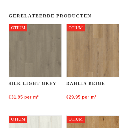
GERELATEERDE PRODUCTEN
OTIUM
OTIUM
SILK LIGHT GREY
DAHLIA BEIGE
€
31,95
per m²
€
29,95
per m²
OTIUM
OTIUM