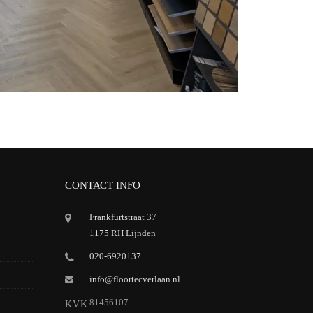
CONTACT INFO
Frankfurtstraat 37
1175 RH Lijnden
020-6920137
info@floortecverlaan.nl
81456107
KVK