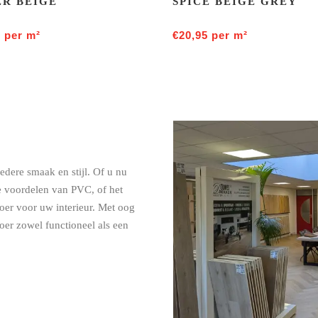
R BEIGE
SPICE BEIGE GREY
5
per m²
€
20,95
per m²
iedere smaak en stijl. Of u nu
he voordelen van PVC, of het
loer voor uw interieur. Met oog
loer zowel functioneel als een