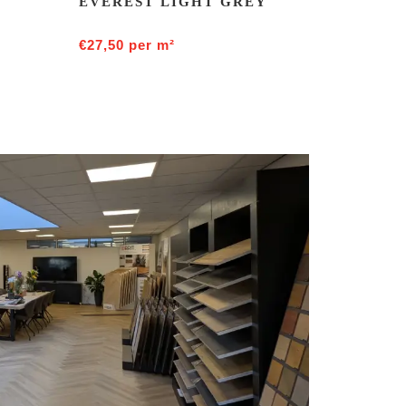
EVEREST LIGHT GREY
€
27,50
per m²