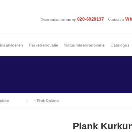
020-6920137
Wh
Neem contact met ons op
Contact via
naatvloeren
Parketrenovatie
Natuursteenrenovatie
Catalogus
minaat
>
Plank Kurkuma
Plank Kurku