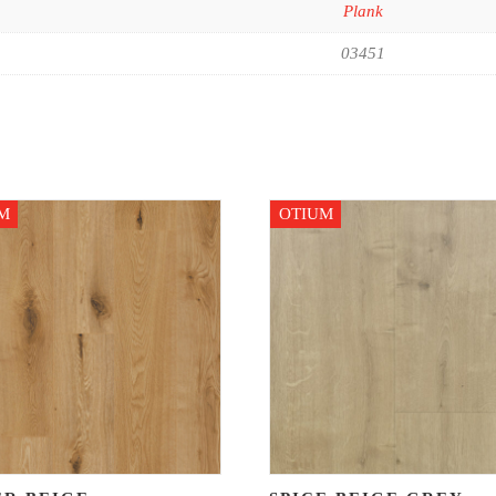
Plank
03451
M
OTIUM