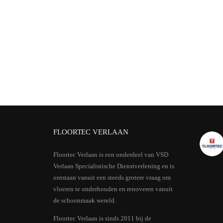
FLOORTEC VERLAAN
Floortec Verlaan is een onderdeel van VSD
Verlaan Specialistische Dienstverlening en is
ontstaan vanuit een steeds grotere vraag om
vloeren te onderhouden en renoveren vanuit
de schoonmaak wereld.
Floortec Verlaan is sinds 2011 bij de