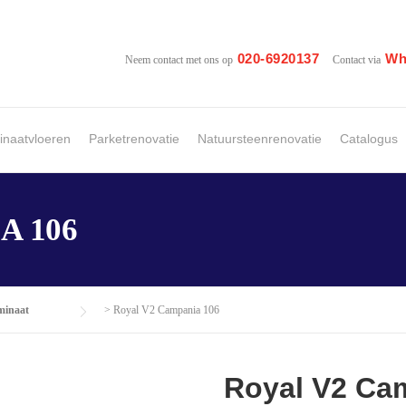
020-6920137
Wh
Neem contact met ons op
Contact via
naatvloeren
Parketrenovatie
Natuursteenrenovatie
Catalogus
A 106
minaat
>
Royal V2 Campania 106
Royal V2 Ca