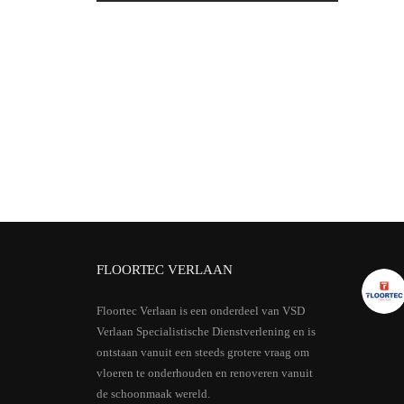
FLOORTEC VERLAAN
Floortec Verlaan is een onderdeel van VSD
Verlaan Specialistische Dienstverlening en is
ontstaan vanuit een steeds grotere vraag om
vloeren te onderhouden en renoveren vanuit
de schoonmaak wereld.