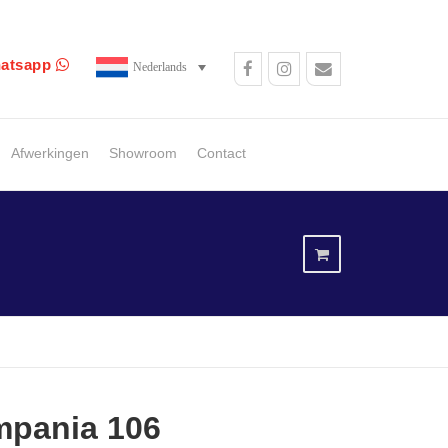
atsapp
Nederlands
Afwerkingen
Showroom
Contact
mpania 106