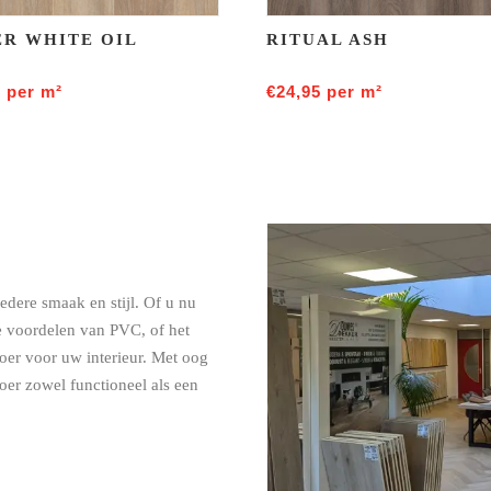
R WHITE OIL
RITUAL ASH
5
per m²
€
24,95
per m²
iedere smaak en stijl. Of u nu
he voordelen van PVC, of het
loer voor uw interieur. Met oog
loer zowel functioneel als een