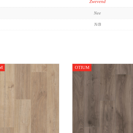
Zwevend
Nee
N/B
M
OTIUM