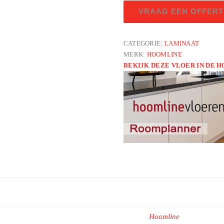
Royal
VRAAG EEN OFFERT
V2
Campania
106
CATEGORIE:
LAMINAAT
MERK:
HOOMLINE
aantal
BEKIJK DEZE VLOER IN DE
Hoomline