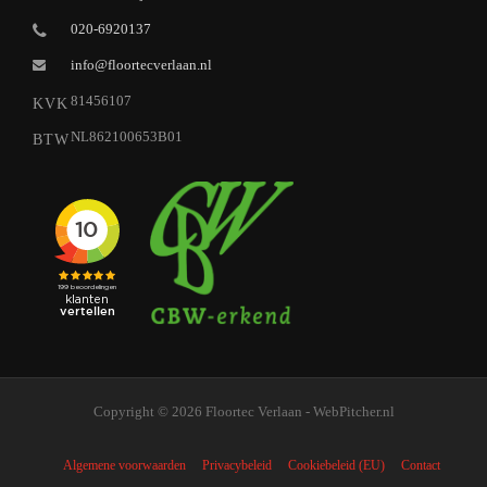
020-6920137
info@floortecverlaan.nl
81456107
KVK
NL862100653B01
BTW
Copyright © 2026 Floortec Verlaan - WebPitcher.nl
Algemene voorwaarden
Privacybeleid
Cookiebeleid (EU)
Contact