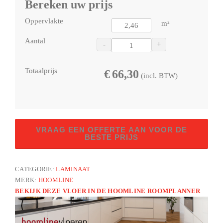
Bereken uw prijs
Oppervlakte
m²
Aantal
-
+
Totaalprijs
€
66,30
(incl. BTW)
Royal
VRAAG EEN OFFERTE AAN VOOR DE
XL
BESTE PRIJS
V2
Drakensberg
CATEGORIE:
LAMINAAT
8284
MERK:
HOOMLINE
–
BEKIJK DEZE VLOER IN DE HOOMLINE ROOMPLANNER
Aquaprotect
aantal