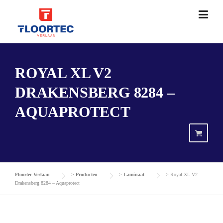
Skip
to
content
ROYAL XL V2
DRAKENSBERG 8284 –
AQUAPROTECT
Floortec Verlaan
>
Producten
>
Laminaat
>
Royal XL V2
Drakensberg 8284 – Aquaprotect