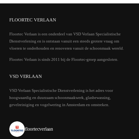
FLOORTEC VERLAAN
Floortec Verlaan is een onderdeel van VSD Verlaan Specialistische
Dienstverlening en is ontstaan vanuit een steeds grotere vraag om
vloeren te onderhouden en renoveren vanuit de schoonmaak wereld.
Floortec Verlaan is sinds 2011 bij de Floortec-groep aangesloten.
VSD VERLAAN
VSD Verlaan Specialistische Dienstverlening is het adres voor
hoogwaardig en duurzaam schoonmaakwerk, glasbewassing,
gevelreiniging en vogelwering in Amsterdam en omstreken.
floortecverlaan