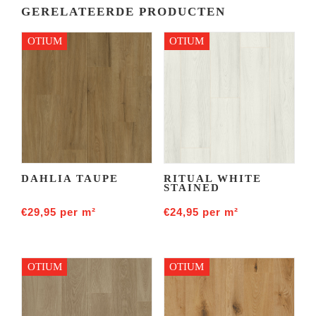
GERELATEERDE PRODUCTEN
OTIUM
OTIUM
DAHLIA TAUPE
RITUAL WHITE
STAINED
€
29,95
per m²
€
24,95
per m²
OTIUM
OTIUM