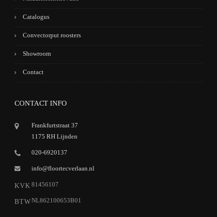
Catalogus
Convectorput roosters
Showroom
Contact
CONTACT INFO
Frankfurtstraat 37
1175 RH Lijnden
020-6920137
info@floortecverlaan.nl
81456107
KVK
NL862100653B01
BTW