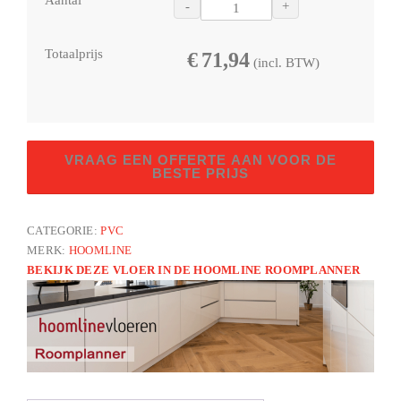
Aantal
-
+
Totaalprijs
€
71,94
(incl. BTW)
City
VRAAG EEN OFFERTE AAN VOOR DE
Rigid
BESTE PRIJS
Click
Haarlem
CATEGORIE:
PVC
7008
MERK:
HOOMLINE
aantal
BEKIJK DEZE VLOER IN DE HOOMLINE ROOMPLANNER