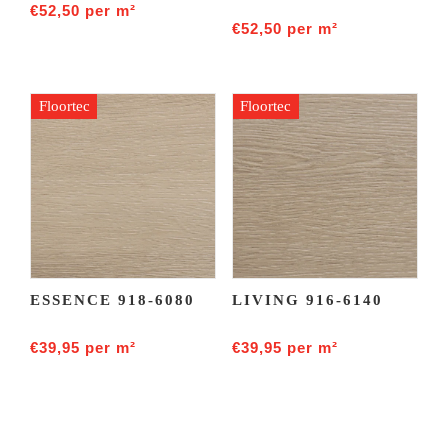
€
52,50
per m²
€
52,50
per m²
Floortec
Floortec
ESSENCE 918-6080
LIVING 916-6140
€
39,95
per m²
€
39,95
per m²