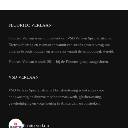
FLOORTEC VERLAAN
Floortec Verlaan is een onderdeel van VSD Verlaan Specialistische
Dienstverlening en is ontstaan vanuit een steeds grotere vraag om
vloeren te onderhouden en renoveren vanuit de schoonmaak wereld.
Floortec Verlaan is sinds 2011 bij de Floortec-groep aangesloten.
VSD VERLAAN
VSD Verlaan Specialistische Dienstverlening is het adres voor
hoogwaardig en duurzaam schoonmaakwerk, glasbewassing,
gevelreiniging en vogelwering in Amsterdam en omstreken.
floortecverlaan