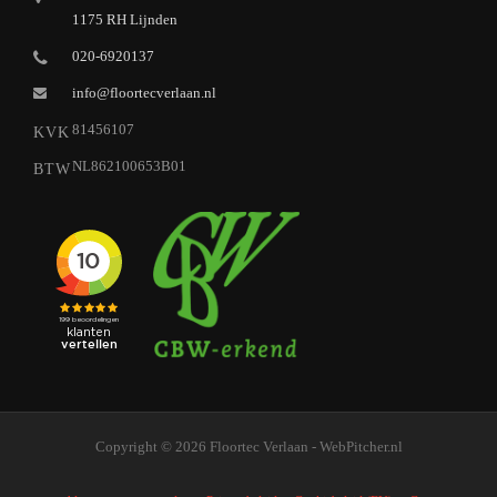
1175 RH Lijnden
020-6920137
info@floortecverlaan.nl
81456107
KVK
NL862100653B01
BTW
Copyright © 2026 Floortec Verlaan - WebPitcher.nl