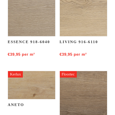
ESSENCE 918-6040
LIVING 916-6110
€
39,95
per m²
€
39,95
per m²
Kerlux
Floortec
ANETO