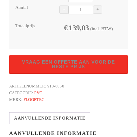
Aantal
-
+
Totaalprijs
€
139,03
(incl. BTW)
Essence
VRAAG EEN OFFERTE AAN VOOR DE
918-
BESTE PRIJS
6050
aantal
ARTIKELNUMMER:
918-6050
CATEGORIE:
PVC
MERK:
FLOORTEC
AANVULLENDE INFORMATIE
AANVULLENDE INFORMATIE