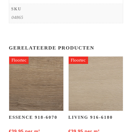
SKU
04865
GERELATEERDE PRODUCTEN
Floortec
Floortec
ESSENCE 918-6070
LIVING 916-6180
€
39,95
per m²
€
39,95
per m²