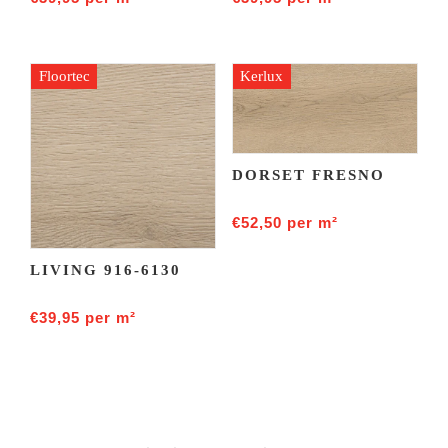
Floortec
Kerlux
DORSET FRESNO
€
52,50
per m²
LIVING 916-6130
€
39,95
per m²