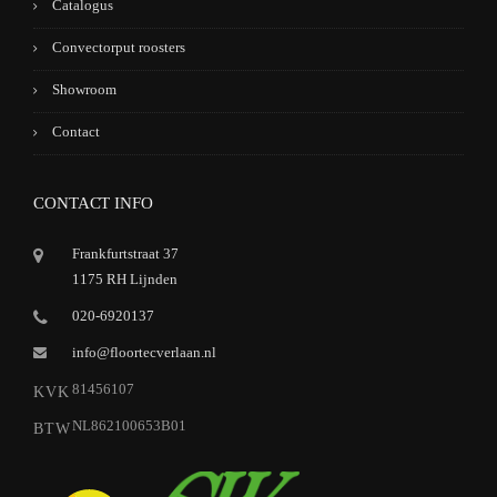
Catalogus
Convectorput roosters
Showroom
Contact
CONTACT INFO
Frankfurtstraat 37
1175 RH Lijnden
020-6920137
info@floortecverlaan.nl
81456107
KVK
NL862100653B01
BTW