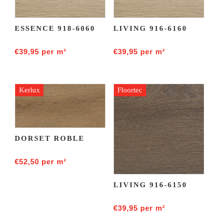
ESSENCE 918-6060
LIVING 916-6160
€
39,95
per m²
€
39,95
per m²
Kerlux
Floortec
DORSET ROBLE
€
52,50
per m²
LIVING 916-6150
€
39,95
per m²