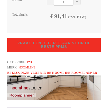
Aantal
-
+
Totaalprijs
€
91,41
(incl. BTW)
Prestige
VRAAG EEN OFFERTE AAN VOOR DE
Rigid
BESTE PRIJS
Click
Visgraat
CATEGORIE:
PVC
Davos
MERK:
HOOMLINE
5052
BEKIJK DEZE VLOER IN DE HOOMLINE ROOMPLANNER
aantal