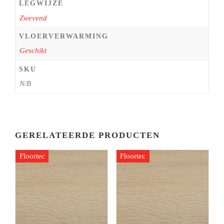
LEGWIJZE
Zwevend
VLOERVERWARMING
Geschikt
SKU
N/B
GERELATEERDE PRODUCTEN
Floortec
Floortec