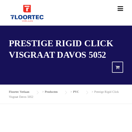
Skip
to
content
PRESTIGE RIGID CLICK
VISGRAAT DAVOS 5052
Floortec Verlaan
>
Producten
>
PVC
>
Prestige Rigid Click
Visgraat Davos 5052