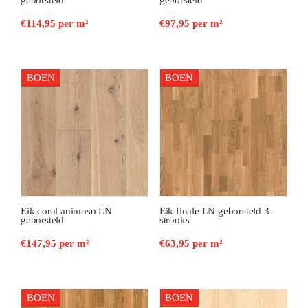
geborsteld
geborsteld
€
114,95
per m²
€
97,95
per m²
BOEN
BOEN
Eik coral animoso LN
Eik finale LN geborsteld 3-
geborsteld
strooks
€
147,95
per m²
€
63,95
per m²
BOEN
BOEN