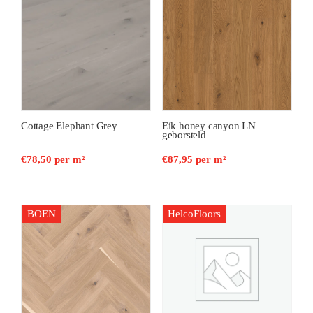
Cottage Elephant Grey
Eik honey canyon LN
geborsteld
€
78,50
per m²
€
87,95
per m²
BOEN
HelcoFloors