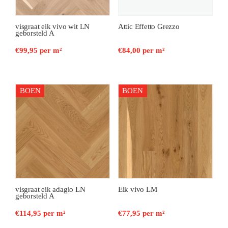
visgraat eik vivo wit LN
Attic Effetto Grezzo
geborsteld A
€
99,95
per m²
€
84,00
per m²
BOEN
BOEN
visgraat eik adagio LN
Eik vivo LM
geborsteld A
€
114,95
per m²
€
77,95
per m²