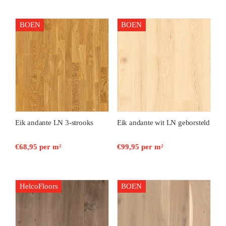
BOEN
BOEN
Eik andante LN 3-strooks
Eik andante wit LN geborsteld
€
68,95
per m²
€
99,95
per m²
HelcoFloors
BOEN