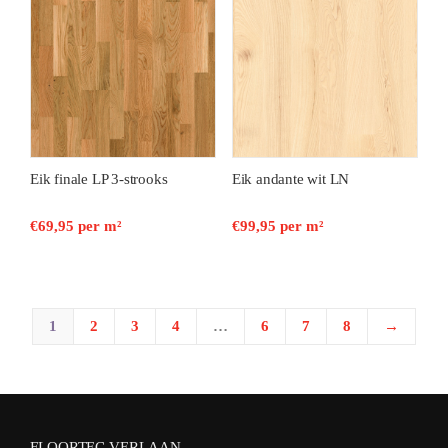
Eik finale LP 3-strooks
Eik andante wit LN
€
69,95
per m²
€
99,95
per m²
1
2
3
4
…
6
7
8
→
FLOORTEC VERLAAN