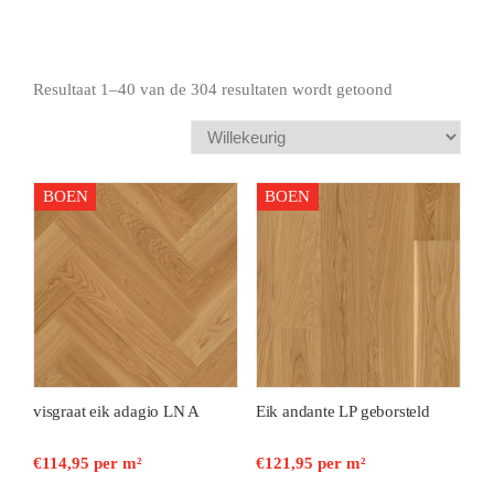
e
e
Resultaat 1–40 van de 304 resultaten wordt getoond
BOEN
BOEN
visgraat eik adagio LN A
Eik andante LP geborsteld
€
114,95
per m²
€
121,95
per m²