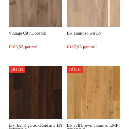
Vintage City Doornik
Eik animoso wit LN
€
105,50
per m²
€
107,95
per m²
BOEN
BOEN
Eik (kern) gerookt andante LN
Eik soft brown animoso LMP