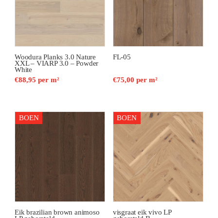
Woodura Planks 3.0 Nature
FL-05
XXL – VIARP 3.0 – Powder
White
€
88,95
per m²
€
75,00
per m²
BOEN
BOEN
Eik brazilian brown animoso
visgraat eik vivo LP