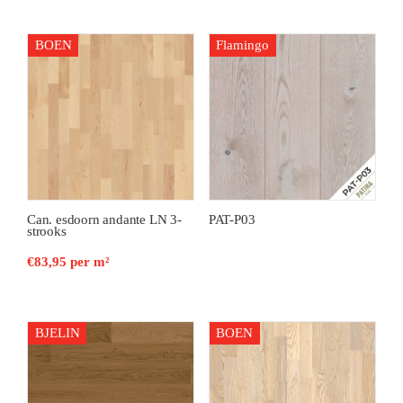
BOEN
Flamingo
Can. esdoorn andante LN 3-
PAT-P03
strooks
€
83,95
per m²
BJELIN
BOEN