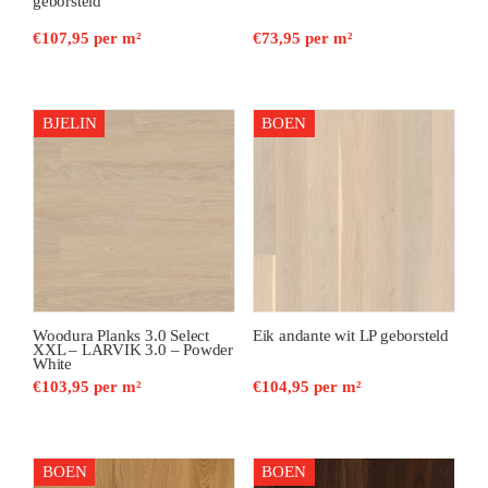
geborsteld
€
107,95
per m²
€
73,95
per m²
BJELIN
BOEN
Woodura Planks 3.0 Select
Eik andante wit LP geborsteld
XXL – LARVIK 3.0 – Powder
White
€
103,95
per m²
€
104,95
per m²
BOEN
BOEN