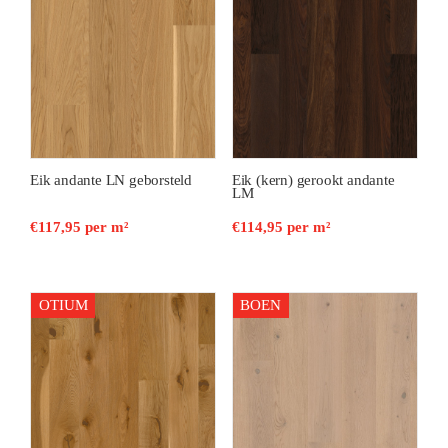
Eik andante LN geborsteld
Eik (kern) gerookt andante
LM
€
117,95
per m²
€
114,95
per m²
OTIUM
BOEN