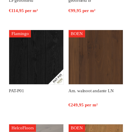
LP geborsteld
geborsteld B
€
114,95
per m²
€
99,95
per m²
Flamingo
BOEN
PAT-P01
Am. walnoot andante LN
€
249,95
per m²
HelcoFloors
BOEN