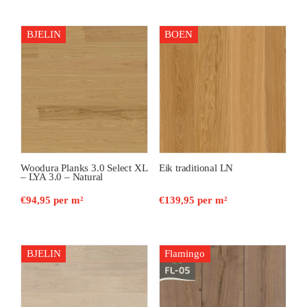
BJELIN
BOEN
Woodura Planks 3.0 Select XL
Eik traditional LN
– LYA 3.0 – Natural
€
94,95
per m²
€
139,95
per m²
BJELIN
Flamingo