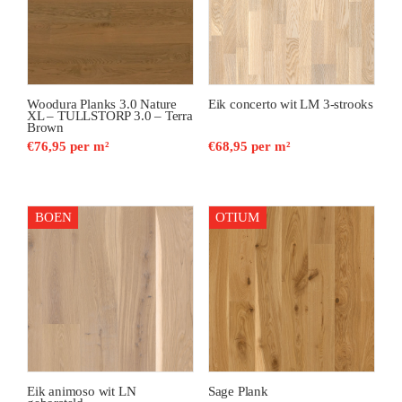
Woodura Planks 3.0 Nature
Eik concerto wit LM 3-strooks
XL – TULLSTORP 3.0 – Terra
Brown
€
76,95
per m²
€
68,95
per m²
BOEN
OTIUM
Eik animoso wit LN
Sage Plank