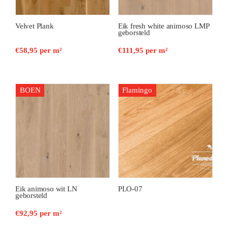
Velvet Plank
Eik fresh white animoso LMP
geborsteld
€
58,95
per m²
€
111,95
per m²
BOEN
Flamingo
Eik animoso wit LN
PLO-07
geborsteld
€
92,95
per m²