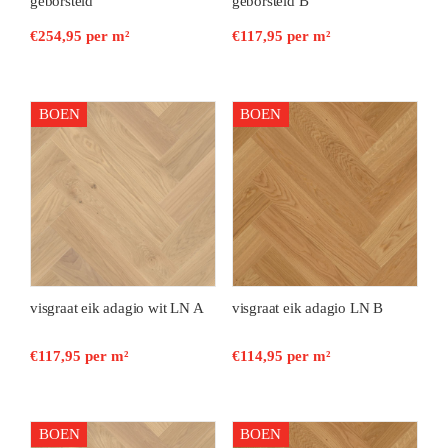
geborsteld
geborsteld B
€
254,95
per m²
€
117,95
per m²
BOEN
BOEN
visgraat eik adagio wit LN A
visgraat eik adagio LN B
€
117,95
per m²
€
114,95
per m²
BOEN
BOEN