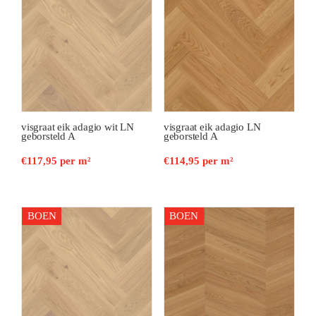
visgraat eik adagio wit LN
visgraat eik adagio LN
geborsteld A
geborsteld A
€
117,95
per m²
€
114,95
per m²
BOEN
BOEN