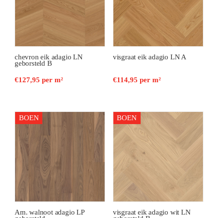
chevron eik adagio LN
visgraat eik adagio LN A
geborsteld B
€
127,95
per m²
€
114,95
per m²
BOEN
BOEN
Am. walnoot adagio LP
visgraat eik adagio wit LN