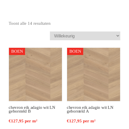
e
Toont alle 14 resultaten
BOEN
BOEN
chevron eik adagio wit LN
chevron eik adagio wit LN
geborsteld B
geborsteld A
€
127,95
per m²
€
127,95
per m²