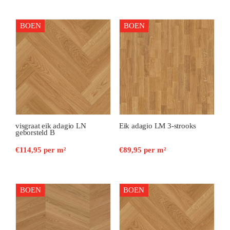
BOEN
BOEN
visgraat eik adagio LN
Eik adagio LM 3-strooks
geborsteld B
€
114,95
per m²
€
89,95
per m²
BOEN
BOEN