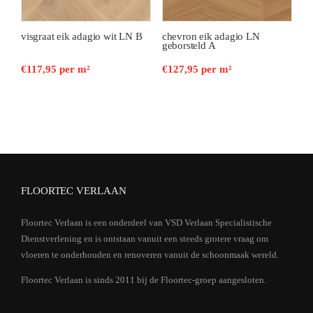
visgraat eik adagio wit LN B
chevron eik adagio LN
geborsteld A
€
117,95
per m²
€
127,95
per m²
FLOORTEC VERLAAN
Floortec Verlaan is een onderdeel van VSD Verlaan Specialistische
Dienstverlening en is ontstaan vanuit een steeds grotere vraag om
vloeren te onderhouden en renoveren vanuit de schoonmaak wereld.
Floortec Verlaan is sinds 2011 bij de Floortec-groep aangesloten.