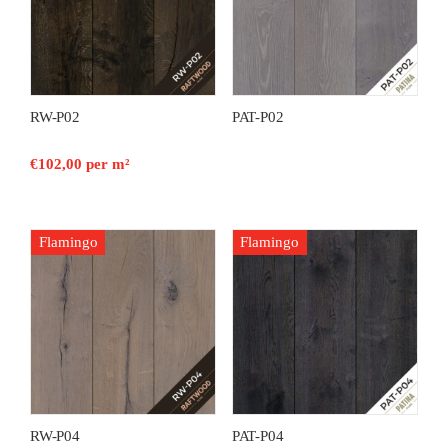
RW-P02
PAT-P02
€
102,00
per m²
Flamingo
Flamingo
RW-P04
PAT-P04