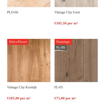
PLO-06
Vintage City Gent
€
105,50
per m²
HelcoFloors
Flamingo
Vintage City Kortrijk
FL-05
€
105,00
per m²
€
75,00
per m²