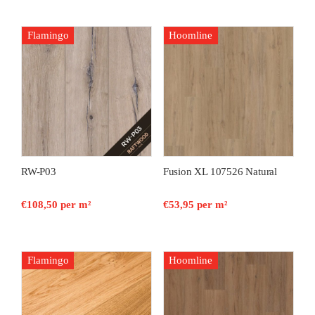
Flamingo
Hoomline
RW-P03
Fusion XL 107526 Natural
€
108,50
per m²
€
53,95
per m²
Flamingo
Hoomline