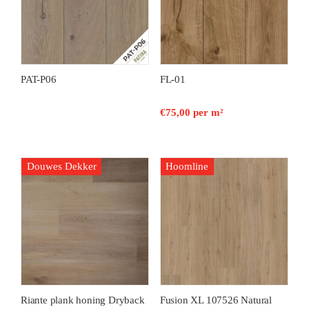
PAT-P06
FL-01
€
75,00
per m²
Douwes Dekker
Hoomline
Riante plank honing Dryback
Fusion XL 107526 Natural