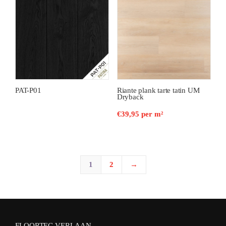
PAT-P01
Riante plank tarte tatin UM
Dryback
€
39,95
per m²
1
2
→
FLOORTEC VERLAAN