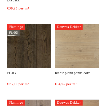
Dryback
€
39,95
per m²
Flamingo
Douwes Dekker
FL-03
Riante plank panna cotta
€
75,00
per m²
€
54,95
per m²
Flamingo
Douwes Dekker