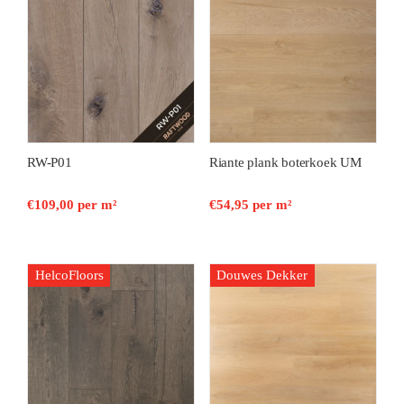
RW-P01
Riante plank boterkoek UM
€
109,00
per m²
€
54,95
per m²
HelcoFloors
Douwes Dekker