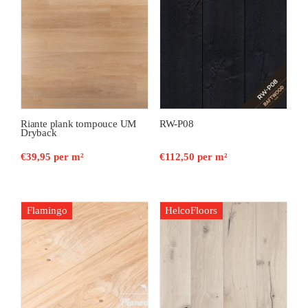
Riante plank tompouce UM
RW-P08
Dryback
€
39,95
per m²
€
112,50
per m²
Flamingo
HelcoFloors