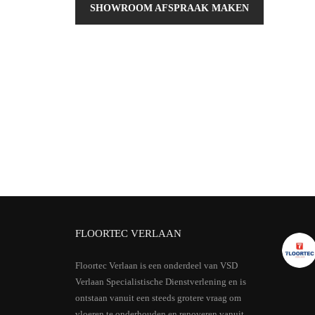
SHOWROOM AFSPRAAK MAKEN
FLOORTEC VERLAAN
Floortec Verlaan is een onderdeel van VSD
Verlaan Specialistische Dienstverlening en is
ontstaan vanuit een steeds grotere vraag om
vloeren te onderhouden en renoveren vanuit