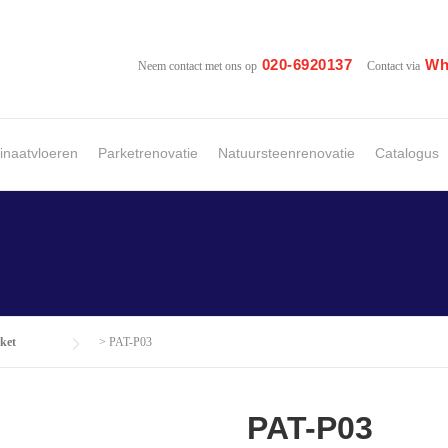
020-6920137
Wh
Neem contact met ons op
Contact via
naatvloeren
Parketrenovatie
Natuursteenrenovatie
Catalogus
ket
>
PAT-P03
PAT-P03