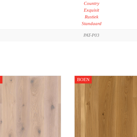
Country
Exquisit
Rustiek
Standaard
PAT-P03
N
BOEN