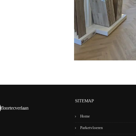
SITEMAP
floortecverlaan
Home
Parketvloeren