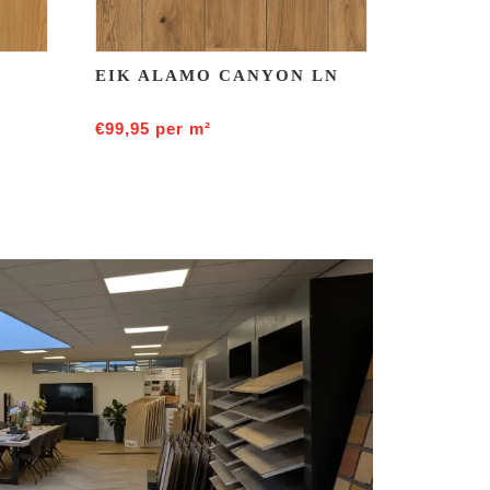
EIK ALAMO CANYON LN
€
99,95
per m²