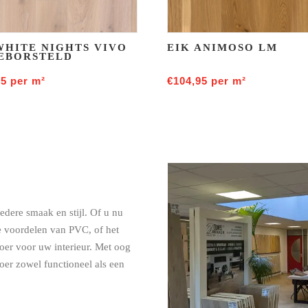
WHITE NIGHTS VIVO
EIK ANIMOSO LM
EBORSTELD
95
per m²
€
104,95
per m²
iedere smaak en stijl. Of u nu
he voordelen van PVC, of het
loer voor uw interieur. Met oog
loer zowel functioneel als een