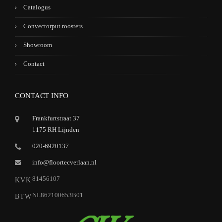
Catalogus
Convectorput roosters
Showroom
Contact
CONTACT INFO
Frankfurtstraat 37
1175 RH Lijnden
020-6920137
info@floortecverlaan.nl
81456107
KVK
NL862100653B01
BTW