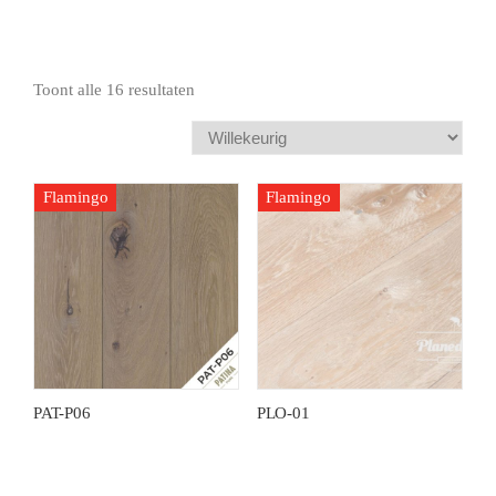
e
e
Toont alle 16 resultaten
Flamingo
Flamingo
PAT-P06
PLO-01