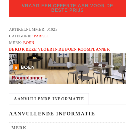
Eik
VRAAG EEN OFFERTE AAN VOOR DE
andante
BESTE PRIJS
LM
3-
ARTIKELNUMMER:
01023
strooks
CATEGORIE:
PARKET
aantal
MERK:
BOEN
BEKIJK DEZE VLOER IN DE BOEN ROOMPLANNER
AANVULLENDE INFORMATIE
AANVULLENDE INFORMATIE
MERK