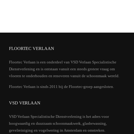
FLOORTEC VERLAAN
Floortec Verlaan is een onderdeel van VSD Verlaan Specialistische
Dienstverlening en is ontstaan vanuit een steeds grotere vraag om
vloeren te onderhouden en renoveren vanuit de schoonmaak wereld.
Floortec Verlaan is sinds 2011 bij de Floortec-groep aangesloten.
VSD VERLAAN
VSD Verlaan Specialistische Dienstverlening is het adres voor
hoogwaardig en duurzaam schoonmaakwerk, glasbewassing,
gevelreiniging en vogelwering in Amsterdam en omstreken.