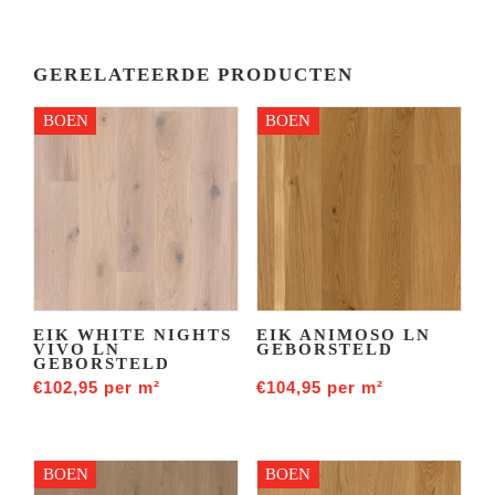
GERELATEERDE PRODUCTEN
BOEN
BOEN
EIK WHITE NIGHTS
EIK ANIMOSO LN
VIVO LN
GEBORSTELD
GEBORSTELD
€
102,95
per m²
€
104,95
per m²
BOEN
BOEN