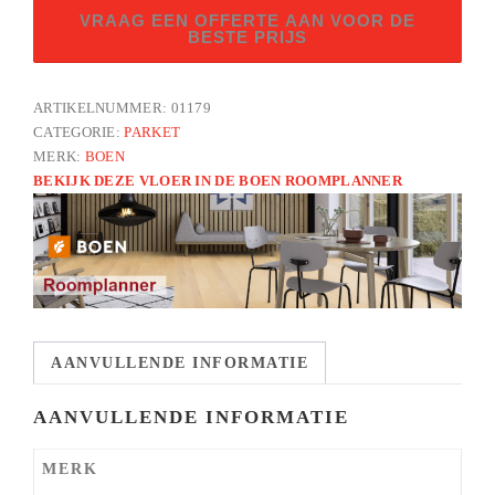
Eik
VRAAG EEN OFFERTE AAN VOOR DE
graphite
BESTE PRIJS
canyon
LN
ARTIKELNUMMER:
01179
geborsteld
CATEGORIE:
PARKET
aantal
MERK:
BOEN
BEKIJK DEZE VLOER IN DE BOEN ROOMPLANNER
AANVULLENDE INFORMATIE
AANVULLENDE INFORMATIE
MERK