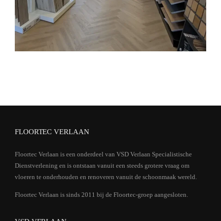
FLOORTEC VERLAAN
Floortec Verlaan is een onderdeel van VSD Verlaan Specialistische
Dienstverlening en is ontstaan vanuit een steeds grotere vraag om
vloeren te onderhouden en renoveren vanuit de schoonmaak wereld.
Floortec Verlaan is sinds 2011 bij de Floortec-groep aangesloten.