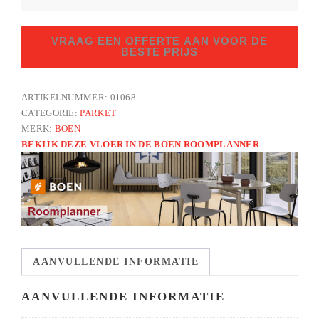
Eik
VRAAG EEN OFFERTE AAN VOOR DE
grey
BESTE PRIJS
harmony
finale
ARTIKELNUMMER:
01068
LP
CATEGORIE:
PARKET
geborsteld
MERK:
BOEN
3-
BEKIJK DEZE VLOER IN DE BOEN ROOMPLANNER
strooks
aantal
AANVULLENDE INFORMATIE
AANVULLENDE INFORMATIE