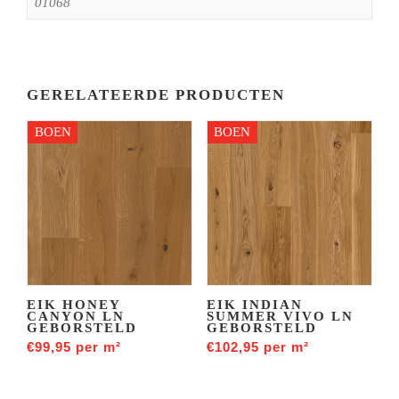
01068
GERELATEERDE PRODUCTEN
BOEN
BOEN
EIK HONEY
EIK INDIAN
CANYON LN
SUMMER VIVO LN
GEBORSTELD
GEBORSTELD
€
99,95
per m²
€
102,95
per m²