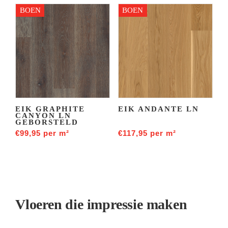
BOEN
BOEN
EIK GRAPHITE
EIK ANDANTE LN
CANYON LN
GEBORSTELD
€
99,95
per m²
€
117,95
per m²
Vloeren die impressie maken