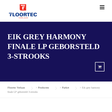
Skip
to
content
EIK GREY HARMONY
FINALE LP GEBORSTELD
3-STROOKS
Floortec Verlaan
>
Producten
>
Parket
>
Eik grey harmony
finale LP geborsteld 3-strooks