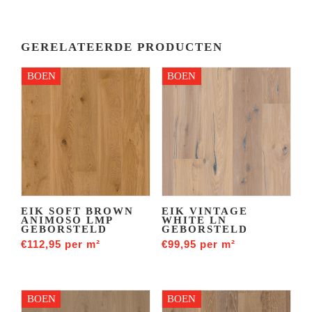
GERELATEERDE PRODUCTEN
BOEN
BOEN
EIK SOFT BROWN
EIK VINTAGE
ANIMOSO LMP
WHITE LN
GEBORSTELD
GEBORSTELD
€
112,95
per m²
€
99,95
per m²
BOEN
BOEN