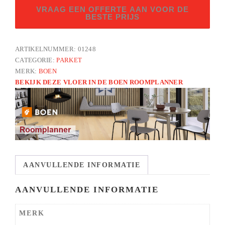
Eik
VRAAG EEN OFFERTE AAN VOOR DE
(kern)
BESTE PRIJS
gerookt
andante
ARTIKELNUMMER:
01248
LM
CATEGORIE:
PARKET
aantal
MERK:
BOEN
BEKIJK DEZE VLOER IN DE BOEN ROOMPLANNER
AANVULLENDE INFORMATIE
AANVULLENDE INFORMATIE
MERK