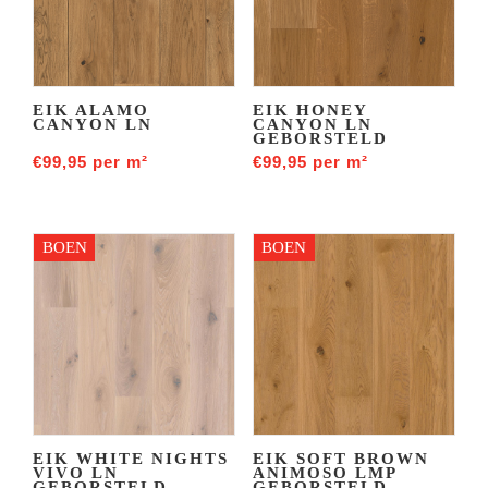
EIK ALAMO
EIK HONEY
CANYON LN
CANYON LN
GEBORSTELD
€
99,95
per m²
€
99,95
per m²
BOEN
BOEN
EIK WHITE NIGHTS
EIK SOFT BROWN
VIVO LN
ANIMOSO LMP
GEBORSTELD
GEBORSTELD