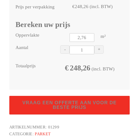
€
248,26
(incl. BTW)
Prijs per verpakking
Bereken uw prijs
Oppervlakte
m²
Aantal
-
+
Totaalprijs
€
248,26
(incl. BTW)
Eik
VRAAG EEN OFFERTE AAN VOOR DE
vivo
BESTE PRIJS
LN
aantal
ARTIKELNUMMER:
01299
CATEGORIE:
PARKET