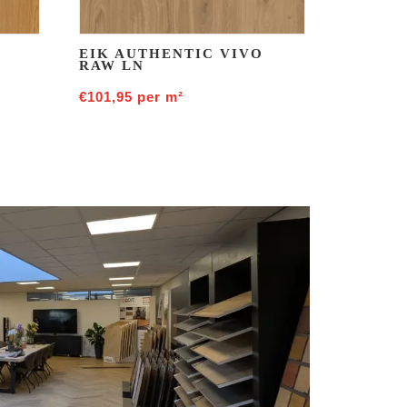
EIK AUTHENTIC VIVO
RAW LN
€
101,95
per m²