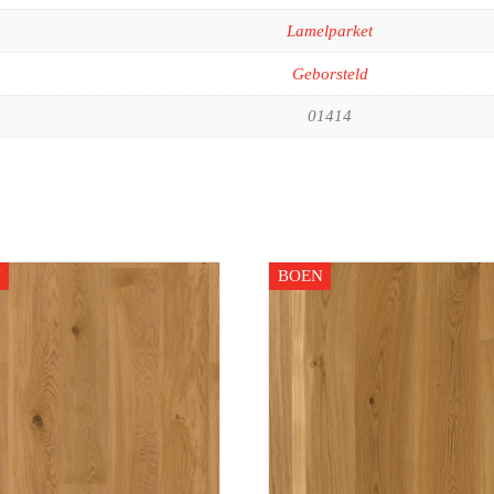
Lamelparket
Geborsteld
01414
N
BOEN