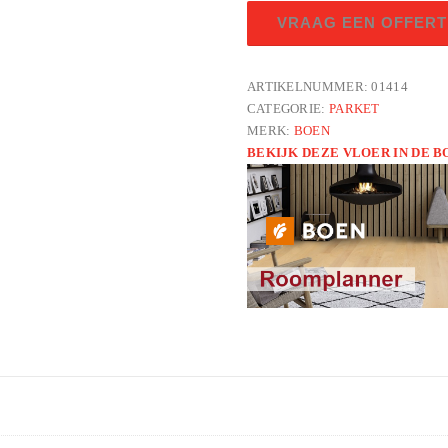
Eik
VRAAG EEN OFFERT
vivo
wit
LN
ARTIKELNUMMER:
01414
CATEGORIE:
PARKET
geborsteld
MERK:
BOEN
aantal
BEKIJK DEZE VLOER IN DE 