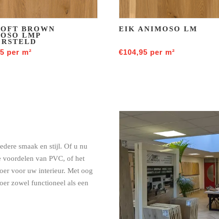
SOFT BROWN
EIK ANIMOSO LM
OSO LMP
ORSTELD
95
per m²
€
104,95
per m²
iedere smaak en stijl. Of u nu
he voordelen van PVC, of het
loer voor uw interieur. Met oog
loer zowel functioneel als een