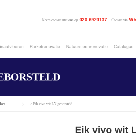
020-6920137
Wh
Neem contact met ons op
Contact via
naatvloeren
Parketrenovatie
Natuursteenrenovatie
Catalogus
GEBORSTELD
ket
>
Eik vivo wit LN geborsteld
Eik vivo wit