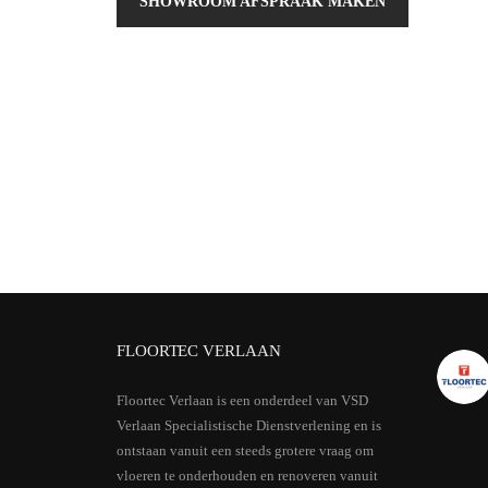
SHOWROOM AFSPRAAK MAKEN
FLOORTEC VERLAAN
Floortec Verlaan is een onderdeel van VSD
Verlaan Specialistische Dienstverlening en is
ontstaan vanuit een steeds grotere vraag om
vloeren te onderhouden en renoveren vanuit