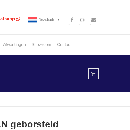
atsapp
Nederlands
Afwerkingen
Showroom
Contact
 LN geborsteld