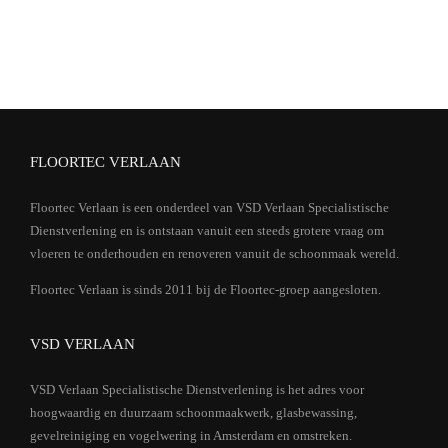
FLOORTEC VERLAAN
Floortec Verlaan is een onderdeel van VSD Verlaan Specialistische
Dienstverlening en is ontstaan vanuit een steeds grotere vraag om
vloeren te onderhouden en renoveren vanuit de schoonmaak wereld.
Floortec Verlaan is sinds 2011 bij de Floortec-groep aangesloten.
VSD VERLAAN
VSD Verlaan Specialistische Dienstverlening is het adres voor
hoogwaardig en duurzaam schoonmaakwerk, glasbewassing,
gevelreiniging en vogelwering in Amsterdam en omstreken.