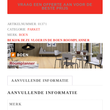
Gent
VRAAG EEN OFFERTE AAN VOOR DE
am.
BESTE PRIJS
walnoot
andante
ARTIKELNUMMER:
01371
LN
CATEGORIE:
PARKET
aantal
MERK:
BOEN
BEKIJK DEZE VLOER IN DE BOEN ROOMPLANNER
AANVULLENDE INFORMATIE
AANVULLENDE INFORMATIE
MERK