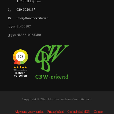
1175 RH Lijnden
020-6920137
info@floortecverlaan.nl
81456107
KVK
NL862100653B01
BTW
Copyright © 2026 Floortec Verlaan - WebPitcher.nl
Algemene voorwaarden
Privacybeleid
Cookiebeleid (EU)
Contact