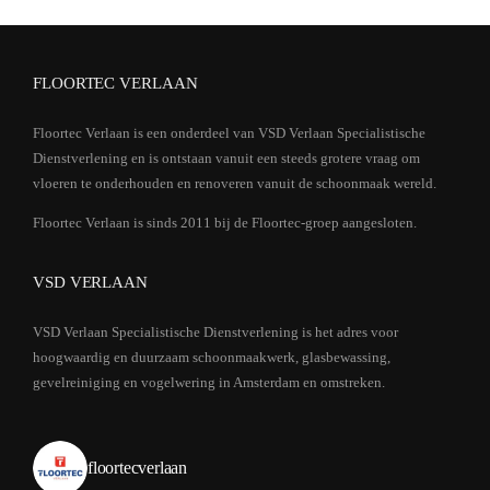
FLOORTEC VERLAAN
Floortec Verlaan is een onderdeel van VSD Verlaan Specialistische
Dienstverlening en is ontstaan vanuit een steeds grotere vraag om
vloeren te onderhouden en renoveren vanuit de schoonmaak wereld.
Floortec Verlaan is sinds 2011 bij de Floortec-groep aangesloten.
VSD VERLAAN
VSD Verlaan Specialistische Dienstverlening is het adres voor
hoogwaardig en duurzaam schoonmaakwerk, glasbewassing,
gevelreiniging en vogelwering in Amsterdam en omstreken.
floortecverlaan