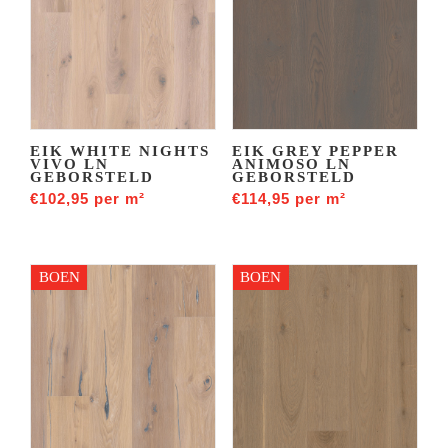
EIK WHITE NIGHTS
EIK GREY PEPPER
VIVO LN
ANIMOSO LN
GEBORSTELD
GEBORSTELD
€
102,95
per m²
€
114,95
per m²
BOEN
BOEN