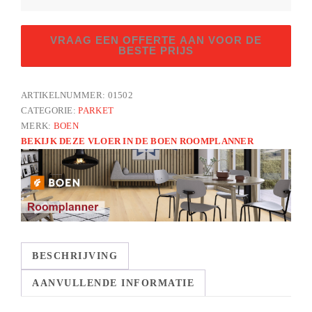
visgraat
VRAAG EEN OFFERTE AAN VOOR DE
eik
BESTE PRIJS
vivo
honey
ARTIKELNUMMER:
01502
LN
CATEGORIE:
PARKET
geborsteld
MERK:
BOEN
A
BEKIJK DEZE VLOER IN DE BOEN ROOMPLANNER
aantal
BESCHRIJVING
AANVULLENDE INFORMATIE