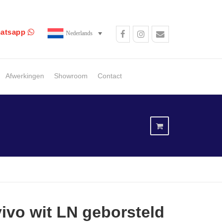
atsapp
Nederlands
Afwerkingen
Showroom
Contact
vivo wit LN geborsteld