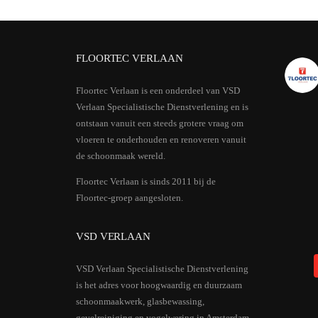
FLOORTEC VERLAAN
Floortec Verlaan is een onderdeel van VSD
Verlaan Specialistische Dienstverlening en is
ontstaan vanuit een steeds grotere vraag om
vloeren te onderhouden en renoveren vanuit
de schoonmaak wereld.
Floortec Verlaan is sinds 2011 bij de
Floortec-groep aangesloten.
VSD VERLAAN
VSD Verlaan Specialistische Dienstverlening
is het adres voor hoogwaardig en duurzaam
schoonmaakwerk, glasbewassing,
gevelreiniging en vogelwering in Amsterdam