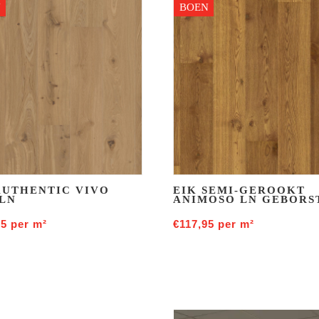
N
BOEN
AUTHENTIC VIVO
EIK SEMI-GEROOKT
LN
ANIMOSO LN GEBORS
95
per m²
€
117,95
per m²