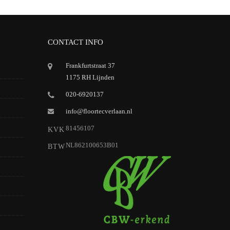
CONTACT INFO
Frankfurtstraat 37
1175 RH Lijnden
020-6920137
info@floortecverlaan.nl
81456107
KVK
NL862100653B01
BTW