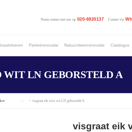
020-6920137
Wh
Neem contact met ons op
Contact via
naatvloeren
Parketrenovatie
Natuursteenrenovatie
Catalogus
O WIT LN GEBORSTELD A
ket
>
visgraat eik vivo wit LN geborsteld A
visgraat eik 