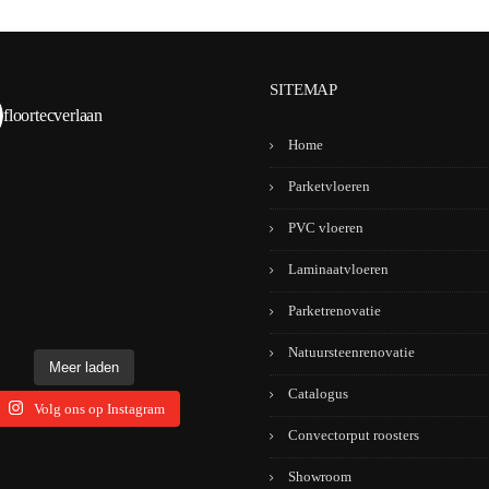
SITEMAP
floortecverlaan
Home
Parketvloeren
PVC vloeren
Laminaatvloeren
Parketrenovatie
Natuursteenrenovatie
Meer laden
Catalogus
Volg ons op Instagram
Convectorput roosters
Showroom