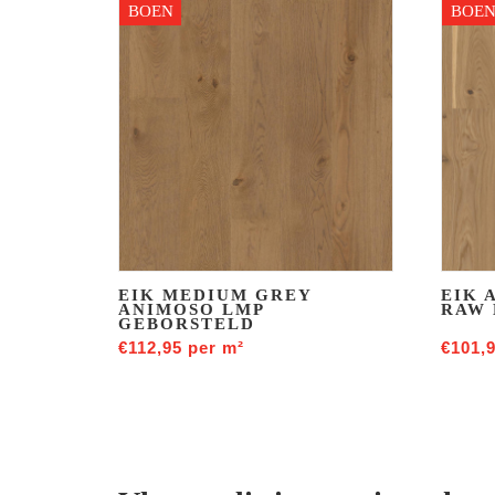
BOEN
BOE
EIK MEDIUM GREY
EIK 
ANIMOSO LMP
RAW 
GEBORSTELD
€
112,95
per m²
€
101,