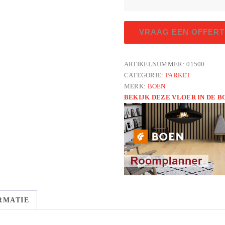
visgraat
VRAAG EEN OFFERT
eik
vivo
wit
ARTIKELNUMMER:
01500
CATEGORIE:
PARKET
LN
MERK:
BOEN
geborsteld
BEKIJK DEZE VLOER IN DE 
A
aantal
RMATIE