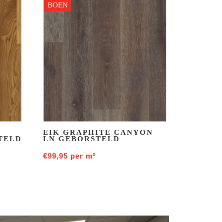
BOEN
EIK GRAPHITE CANYON
TELD
LN GEBORSTELD
€
99,95
per m²