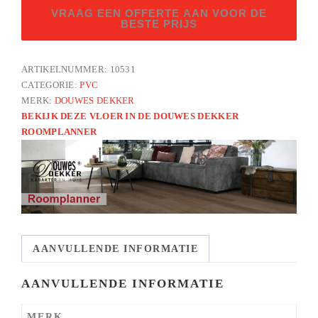
Brede
VRAAG EEN OFFERTE AAN VOOR DE
visgraat
BESTE PRIJS
gemberkoek
UM
ARTIKELNUMMER:
10531
aantal
CATEGORIE:
PVC
MERK:
DOUWES DEKKER
BEKIJK DEZE VLOER IN DE DOUWES DEKKER
ROOMPLANNER
AANVULLENDE INFORMATIE
AANVULLENDE INFORMATIE
MERK