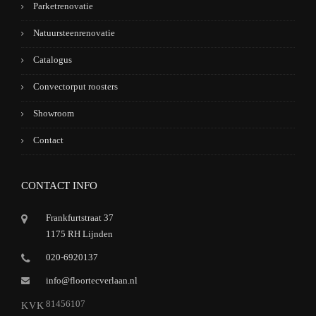
Parketrenovatie
Natuursteenrenovatie
Catalogus
Convectorput roosters
Showroom
Contact
CONTACT INFO
Frankfurtstraat 37
1175 RH Lijnden
020-6920137
info@floortecverlaan.nl
81456107
KVK