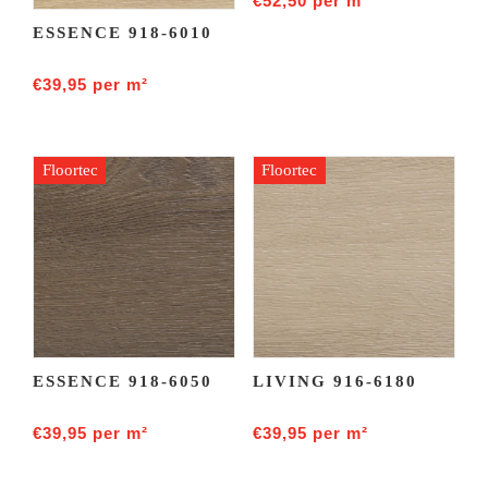
€
52,50
per m²
ESSENCE 918-6010
€
39,95
per m²
Floortec
Floortec
ESSENCE 918-6050
LIVING 916-6180
€
39,95
per m²
€
39,95
per m²