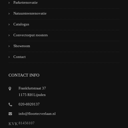
Parketrenovatie
Natuursteenrenovatie
Catalogus
Convectorput roosters
Showroom
Contact
CONTACT INFO
Frankfurtstraat 37
1175 RH Lijnden
020-6920137
info@floortecverlaan.nl
81456107
KVK