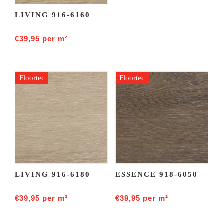
LIVING 916-6160
€
39,95
per m²
Floortec
Floortec
LIVING 916-6180
ESSENCE 918-6050
€
39,95
per m²
€
39,95
per m²