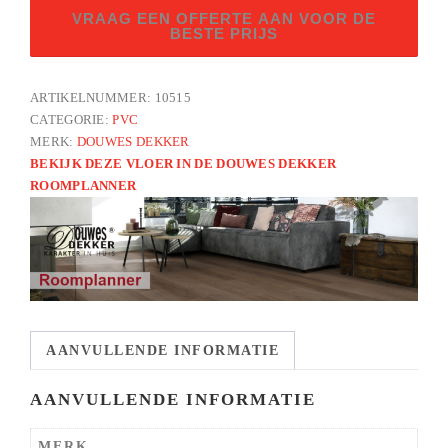
Brede
VRAAG EEN OFFERTE AAN VOOR DE
visgraat
BESTE PRIJS
tarte
tatin
ARTIKELNUMMER:
10515
UM
CATEGORIE:
PVC
aantal
MERK:
DOUWES DEKKER
BEKIJK DEZE VLOER IN DE DOUWES DEKKER
ROOMPLANNER
AANVULLENDE INFORMATIE
AANVULLENDE INFORMATIE
MERK