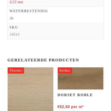
0,55 mm
WATERBESTENDIG
Ja
SKU
10515
GERELATEERDE PRODUCTEN
Floortec
Kerlux
DORSET ROBLE
€
52,50
per m²