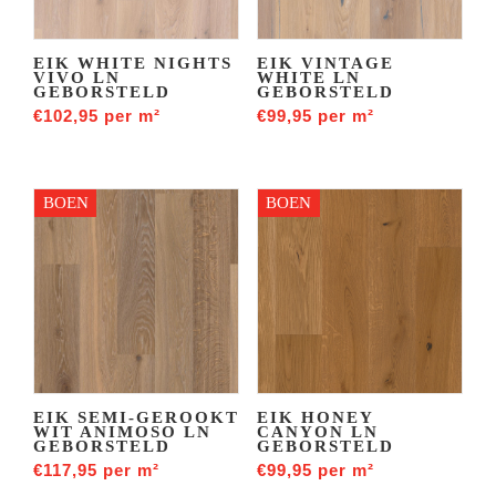
EIK WHITE NIGHTS
EIK VINTAGE
VIVO LN
WHITE LN
GEBORSTELD
GEBORSTELD
€
102,95
per m²
€
99,95
per m²
BOEN
BOEN
EIK SEMI-GEROOKT
EIK HONEY
WIT ANIMOSO LN
CANYON LN
GEBORSTELD
GEBORSTELD
€
117,95
per m²
€
99,95
per m²