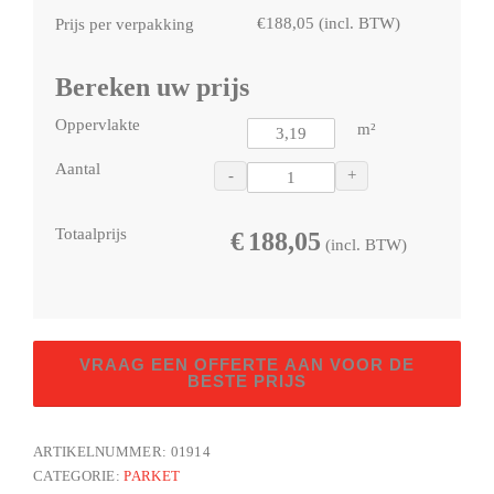
€
188,05
(incl. BTW)
Prijs per verpakking
Bereken uw prijs
Oppervlakte
m²
Aantal
-
+
Totaalprijs
€
188,05
(incl. BTW)
Velvet
VRAAG EEN OFFERTE AAN VOOR DE
Plank
BESTE PRIJS
aantal
ARTIKELNUMMER:
01914
CATEGORIE:
PARKET